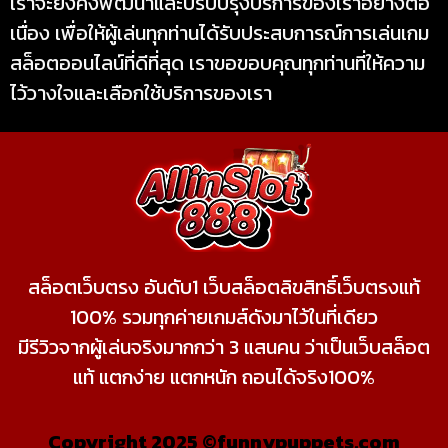
เราจะยังคงพัฒนาและปรับปรุงบริการของเราอย่างต่อ
เนื่อง เพื่อให้ผู้เล่นทุกท่านได้รับประสบการณ์การเล่นเกม
สล็อตออนไลน์ที่ดีที่สุด เราขอขอบคุณทุกท่านที่ให้ความ
ไว้วางใจและเลือกใช้บริการของเรา
สล็อตเว็บตรง อันดับ1 เว็บสล็อตลิขสิทธิ์เว็บตรงแท้
100% รวมทุกค่ายเกมส์ดังมาไว้ในที่เดียว
มีรีวิวจากผู้เล่นจริงมากกว่า 3 แสนคน ว่าเป็นเว็บสล็อต
แท้ แตกง่าย แตกหนัก ถอนได้จริง100%
Copyright 2025 ©
funnypuppets.com