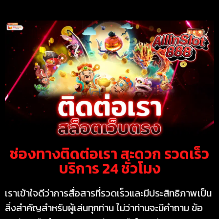
ช่องทางติดต่อเรา สะดวก รวดเร็ว
บริการ 24 ชั่วโมง
เราเข้าใจดีว่าการสื่อสารที่รวดเร็วและมีประสิทธิภาพเป็น
สิ่งสำคัญสำหรับผู้เล่นทุกท่าน ไม่ว่าท่านจะมีคำถาม ข้อ